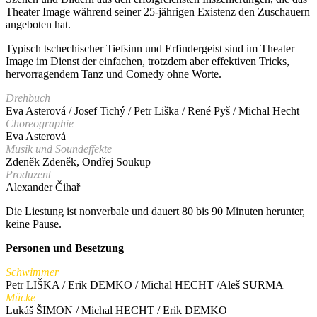
Theater Image während seiner 25-jährigen Existenz den Zuschauern
angeboten hat.
Typisch tschechischer Tiefsinn und Erfindergeist sind im Theater
Image im Dienst der einfachen, trotzdem aber effektiven Tricks,
hervorragendem Tanz und Comedy ohne Worte.
Drehbuch
Eva Asterová / Josef Tichý / Petr Liška / René Pyš / Michal Hecht
Choreographie
Eva Asterová
Musik und Soundeffekte
Zdeněk Zdeněk, Ondřej Soukup
Produzent
Alexander Čihař
Die Liestung ist nonverbale und dauert 80 bis 90 Minuten herunter,
keine Pause.
Personen und Besetzung
Schwimmer
Petr LIŠKA / Erik DEMKO / Michal HECHT /Aleš SURMA
Mücke
Lukáš ŠIMON / Michal HECHT / Erik DEMKO