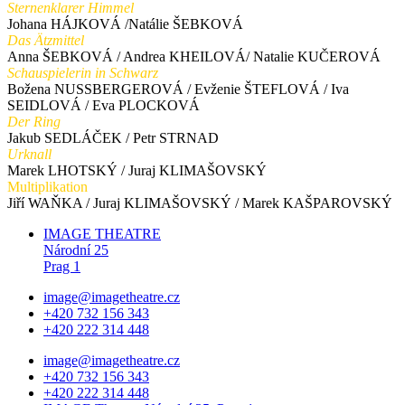
Sternenklarer Himmel
Johana HÁJKOVÁ /Natálie ŠEBKOVÁ
Das Ätzmittel
Anna ŠEBKOVÁ / Andrea KHEILOVÁ/ Natalie KUČEROVÁ
Schauspielerin in Schwarz
Božena NUSSBERGEROVÁ / Evženie ŠTEFLOVÁ / Iva
SEIDLOVÁ / Eva PLOCKOVÁ
Der Ring
Jakub SEDLÁČEK / Petr STRNAD
Urknall
Marek LHOTSKÝ / Juraj KLIMAŠOVSKÝ
Multiplikation
Jiří WAŇKA / Juraj KLIMAŠOVSKÝ / Marek KAŠPAROVSKÝ
IMAGE THEATRE
Národní 25
Prag 1
image@imagetheatre.cz
+420 732 156 343
+420 222 314 448
image@imagetheatre.cz
+420 732 156 343
+420 222 314 448