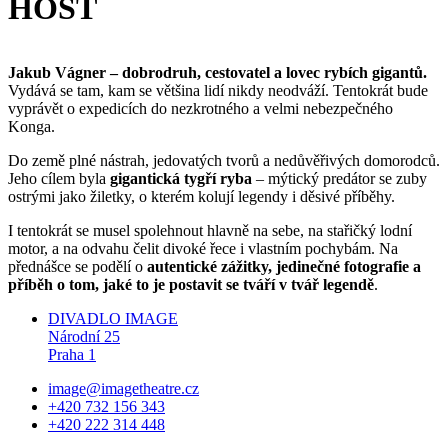
HOST
Jakub Vágner – dobrodruh, cestovatel a lovec rybích gigantů.
Vydává se tam, kam se většina lidí nikdy neodváží. Tentokrát bude
vyprávět o expedicích do nezkrotného a velmi nebezpečného
Konga.
Do země plné nástrah, jedovatých tvorů a nedůvěřivých domorodců.
Jeho cílem byla
gigantická tygří ryba
– mýtický predátor se zuby
ostrými jako žiletky, o kterém kolují legendy i děsivé příběhy.
I tentokrát se musel spolehnout hlavně na sebe, na stařičký lodní
motor, a na odvahu čelit divoké řece i vlastním pochybám. Na
přednášce se podělí o
autentické zážitky, jedinečné fotografie a
příběh o tom, jaké to je postavit se tváří v tvář legendě
.
DIVADLO IMAGE
Národní 25
Praha 1
image@imagetheatre.cz
+420 732 156 343
+420 222 314 448