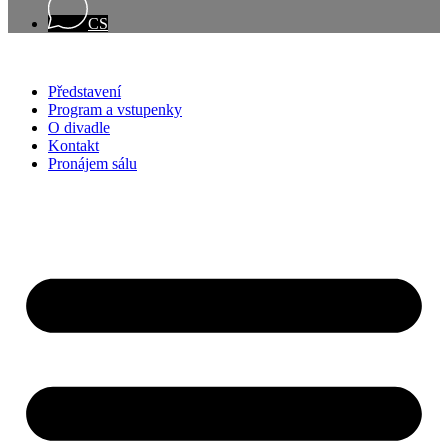
CS
Představení
Program a vstupenky
O divadle
Kontakt
Pronájem sálu