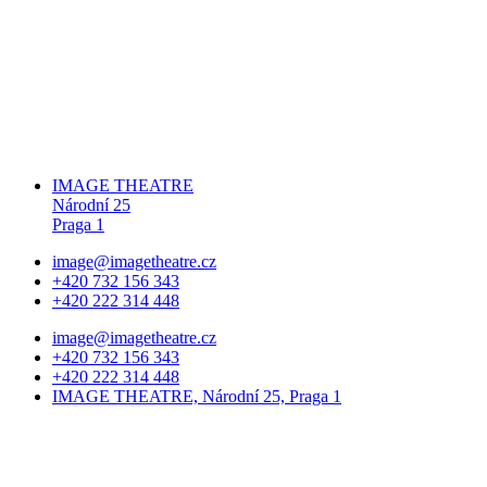
IMAGE THEATRE
Národní 25
Praga 1
image@imagetheatre.cz
+420 732 156 343
+420 222 314 448
image@imagetheatre.cz
+420 732 156 343
+420 222 314 448
IMAGE THEATRE, Národní 25, Praga 1
2025 © Divadlo Image s.r.o. | designed by:
Zacílená reklama
|
developed by:
Mon Alba