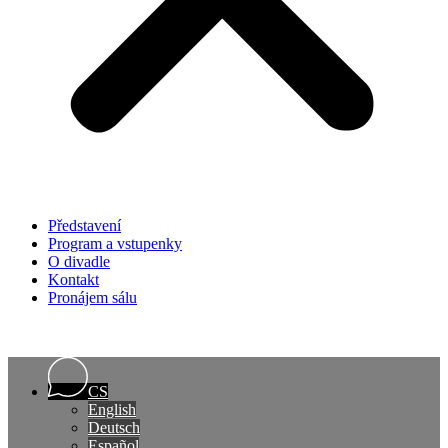
Představení
Program a vstupenky
O divadle
Kontakt
Pronájem sálu
CS
English
Deutsch
Español