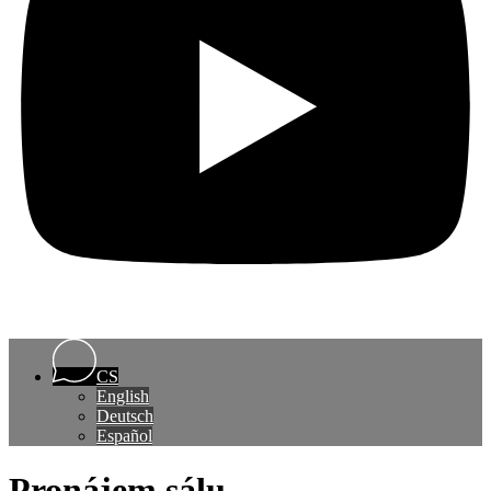
CS
English
Deutsch
Español
Pronájem sálu