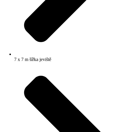
7 x 7 m šířka jeviště