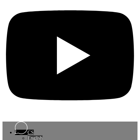
CS
English