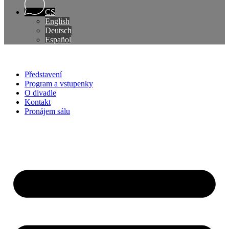
CS
English
Deutsch
Español
Představení
Program a vstupenky
O divadle
Kontakt
Pronájem sálu