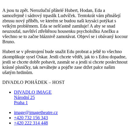
A jsou tu zpět. Nerozluční přátelé Hubert, Hodan, Eda a
samozřejmě i sádrový trpaslík Ludvíček. Tentokrát vám přinášejí
zbrusu nový příběh, ve kterém se budou naši krysáci potýkat s
velkým problémem. Eda se nešťastně zamiluje! A aby se snad
neuzoufal, navštíví ztřeštěnou housenku psycholožku Anežku a
všechno se to začne bláznivě zamotávat. Objeví se i obávaný kocour
Bruno.
Hubert se v přestrojení bude snažit Edu probrat a ještě to všechno
zkomplikuje sysel Oskar. Jestli chcete vědět, jak to s Edou dopadne,
jestli se chcete dobře pobavit, zasmát se a jestli si chcete poslechnout
krásné písničky, tak neváhejte a pojďte zase držet palce našim
ušatým hrdinům.
DIVADLO POHÁDEK – HOST
DIVADLO IMAGE
Národní 25
Praha 1
image@imagetheatre.cz
+420 732 156 343
+420 222 314 448