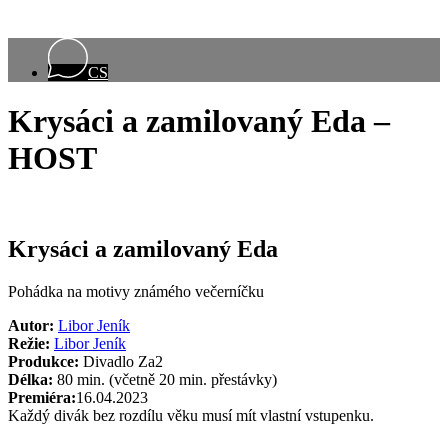
CS
Krysáci a zamilovaný Eda –
HOST
Krysáci a zamilovaný Eda
Pohádka na motivy známého večerníčku
Autor:
Libor Jeník
Režie:
Libor Jeník
Produkce:
Divadlo Za2
Délka:
80 min. (včetně 20 min. přestávky)
Premiéra:
16.04.2023
Každý divák bez rozdílu věku musí mít vlastní vstupenku.