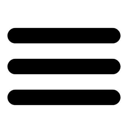
Přejít
k
obsahu