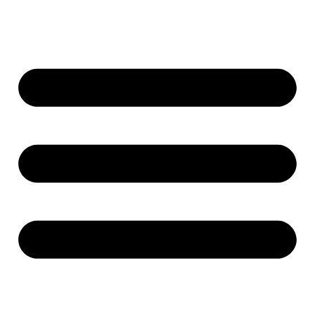
Přejít
k
obsahu