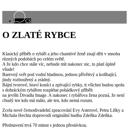
CS
O ZLATÉ RYBCE
Klasický příběh o rybáři a jeho chamtivé ženě znají děti v mnoha
různých podobách po celém světě.
A že kdo chce stále víc, nebude mít nakonec nic, to platí úplně
všude!
Barevný svět pod vodní hladinou, jednou přívětivý a kolíbající,
jindy rozbouřený a zrádný.
Bájní tvorové, hraví koníci a zpívající rybky, ti všichni budou spolu
s dobráckým rybářem rozplétat pohádkový příběh
na jevišti Divadla Image. A nakonec i rybářova žena pozná, že není
chudý ten kdo má málo, ale ten, kdo nemá rozum.
Zcela nové černodivadelní zpracování Evy Asterové, Petra Lišky a
Michala Hechta doprovodí originální hudba Zdeňka Zdeňka.
Představení trvá 70 minut s jednou přestávkou.