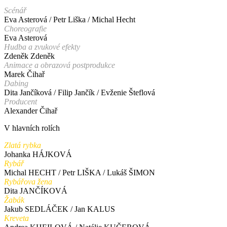
Scénář
Eva Asterová / Petr Liška / Michal Hecht
Choreografie
Eva Asterová
Hudba a zvukové efekty
Zdeněk Zdeněk
Animace a obrazová postprodukce
Marek Čihař
Dabing
Dita Jančíková / Filip Jančík / Evženie Šteflová
Producent
Alexander Čihař
V hlavních rolích
Zlatá rybka
Johanka HÁJKOVÁ
Rybář
Michal HECHT / Petr LIŠKA / Lukáš ŠIMON
Rybářova žena
Dita JANČÍKOVÁ
Žabák
Jakub SEDLÁČEK / Jan KALUS
Kreveta